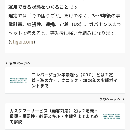
運用できる状態をつくること
です。
選定では「今の困りごと」だけでなく、
3〜5年後の事
業計画、拡張性、連携、定着（UX）、ガバナンス
まで
セットで考えると、導入後に強い仕組みになります。
(
vtiger.com
)
前のページへ
投
コンバージョン率最適化（CRO）とは？定
稿
義・進め方・テクニック・2026年の実践ポイ
ナ
ントまで
ビ
ゲ
次のページへ
ー
カスタマーサービス（顧客対応）とは？定義・
シ
種類・重要性・必要スキル・実践例までまとめ
ョ
て解説
ン