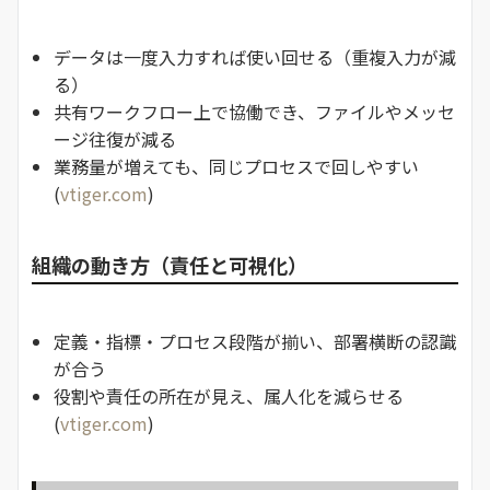
データは一度入力すれば使い回せる（重複入力が減
る）
共有ワークフロー上で協働でき、ファイルやメッセ
ージ往復が減る
業務量が増えても、同じプロセスで回しやすい
(
vtiger.com
)
組織の動き方（責任と可視化）
定義・指標・プロセス段階が揃い、部署横断の認識
が合う
役割や責任の所在が見え、属人化を減らせる
(
vtiger.com
)