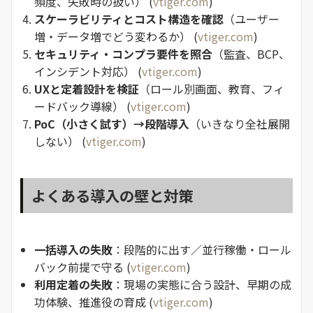
頻度、失敗時の扱い） (
vtiger.com
)
スケーラビリティとコスト構造を確認
（ユーザー
増・データ増でどう変わるか） (
vtiger.com
)
セキュリティ・コンプラ要件を照合
（監査、BCP、
インシデント対応） (
vtiger.com
)
UXと定着設計を検証
（ロール別画面、教育、フィ
ードバック導線） (
vtiger.com
)
PoC（小さく試す）→段階導入
（いきなり全社展開
しない） (
vtiger.com
)
よくある導入の壁と対策
一括導入の失敗
：段階的に出す／並行稼働・ロール
バック前提で守る (
vtiger.com
)
利用定着の失敗
：現場の実態に合う設計、早期の成
功体験、推進役の育成 (
vtiger.com
)