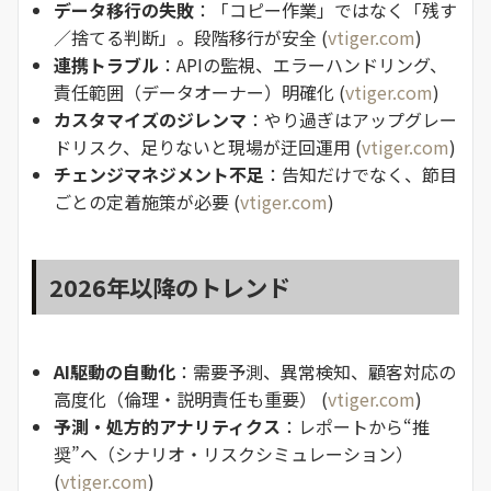
データ移行の失敗
：「コピー作業」ではなく「残す
／捨てる判断」。段階移行が安全 (
vtiger.com
)
連携トラブル
：APIの監視、エラーハンドリング、
責任範囲（データオーナー）明確化 (
vtiger.com
)
カスタマイズのジレンマ
：やり過ぎはアップグレー
ドリスク、足りないと現場が迂回運用 (
vtiger.com
)
チェンジマネジメント不足
：告知だけでなく、節目
ごとの定着施策が必要 (
vtiger.com
)
2026年以降のトレンド
AI駆動の自動化
：需要予測、異常検知、顧客対応の
高度化（倫理・説明責任も重要） (
vtiger.com
)
予測・処方的アナリティクス
：レポートから“推
奨”へ（シナリオ・リスクシミュレーション）
(
vtiger.com
)