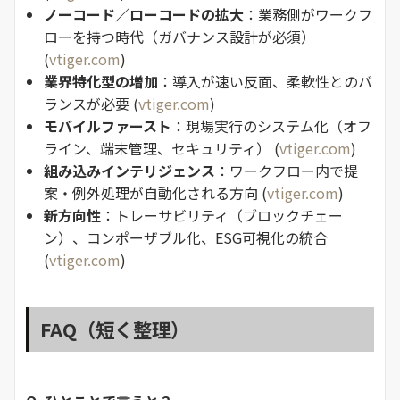
ノーコード／ローコードの拡大
：業務側がワークフ
ローを持つ時代（ガバナンス設計が必須）
(
vtiger.com
)
業界特化型の増加
：導入が速い反面、柔軟性とのバ
ランスが必要 (
vtiger.com
)
モバイルファースト
：現場実行のシステム化（オフ
ライン、端末管理、セキュリティ） (
vtiger.com
)
組み込みインテリジェンス
：ワークフロー内で提
案・例外処理が自動化される方向 (
vtiger.com
)
新方向性
：トレーサビリティ（ブロックチェー
ン）、コンポーザブル化、ESG可視化の統合
(
vtiger.com
)
FAQ（短く整理）