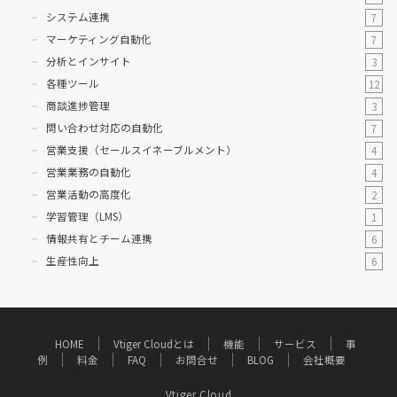
システム連携
7
マーケティング自動化
7
分析とインサイト
3
各種ツール
12
商談進捗管理
3
問い合わせ対応の自動化
7
営業支援（セールスイネーブルメント）
4
営業業務の自動化
4
営業活動の高度化
2
学習管理（LMS）
1
情報共有とチーム連携
6
生産性向上
6
HOME
Vtiger Cloudとは
機能
サービス
事
例
料金
FAQ
お問合せ
BLOG
会社概要
Vtiger Cloud