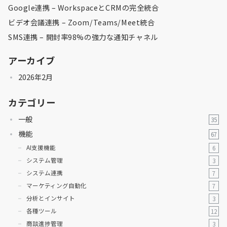
Google連携 – WorkspaceとCRMの完全統合
ビデオ会議連携 – Zoom/Teams/Meet統合
SMS連携 – 開封率98%の強力な通知チャネル
アーカイブ
2026年2月
カテゴリー
一般
35
機能
67
AI支援機能
6
システム管理
3
システム連携
7
マーケティング自動化
7
分析とインサイト
3
各種ツール
12
商談進捗管理
3