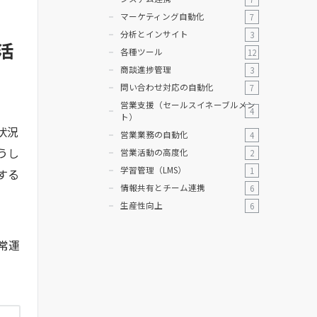
マーケティング自動化
7
分析とインサイト
3
活
各種ツール
12
商談進捗管理
3
問い合わせ対応の自動化
7
営業支援（セールスイネーブルメン
4
ト）
状況
営業業務の自動化
4
うし
営業活動の高度化
2
学習管理（LMS）
1
する
情報共有とチーム連携
6
生産性向上
6
常運