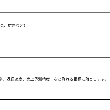
示会、広告など）
率、返信速度、売上予測精度…など
測れる指標
に落とします。