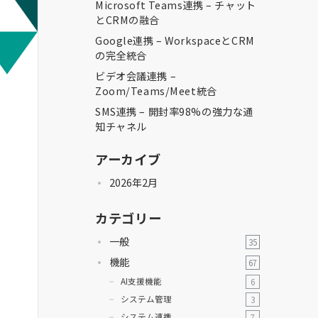
Microsoft Teams連携 – チャット
とCRMの融合
Google連携 – WorkspaceとCRM
の完全統合
ビデオ会議連携 –
Zoom/Teams/Meet統合
SMS連携 – 開封率98%の強力な通
知チャネル
アーカイブ
2026年2月
カテゴリー
一般
35
機能
67
AI支援機能
6
システム管理
3
システム連携
7