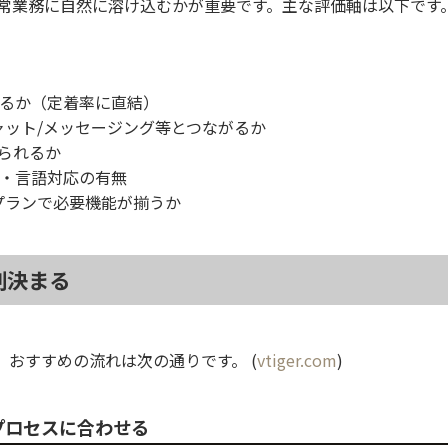
日常業務に自然に溶け込むかが重要です。主な評価軸は以下です
るか（定着率に直結）
ャット/メッセージング等とつながるか
られるか
・言語対応の有無
プランで必要機能が揃うか
割決まる
おすすめの流れは次の通りです。 (
vtiger.com
)
プロセスに合わせる