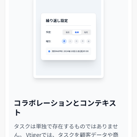
繰り返し設定
頻度:
毎日
毎週
毎月
曜日:
月
火
水
木
金
次回作成予定:
2024年 10月 21日 (月) 09:00
コラボレーションとコンテキス
ト
タスクは単独で存在するものではありませ
ん。 Vtigerでは、タスクを顧客データや商