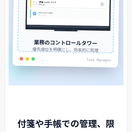
B商事 フォローアップ
佐
期限: 明日
週次レポート提出
完了: 10:00
業務のコントロールタワー
優先順位を明確にし、効率的に処理
Task Manager
付箋や手帳での管理、限