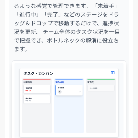
るような感覚で管理できます。 「未着手」
「進行中」「完了」などのステージをドラ
ッグ＆ドロップで移動するだけで、進捗状
況を更新。 チーム全体のタスク状況を一目
で把握でき、ボトルネックの解消に役立ち
ます。
タスク・カンバン
未着手 (2)
進行中 (1)
完了 (5)
デモ準備
資料作成
メール返信
期限: 今日
私
競合調査
期限: 明日