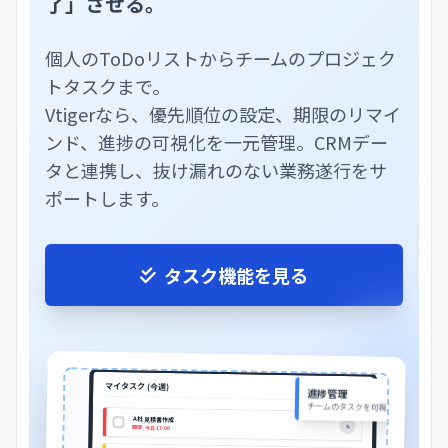
了」させる。
個人のToDoリストからチームのプロジェク
トタスクまで。
Vtigerなら、優先順位の設定、期限のリマイ
ンド、進捗の可視化を一元管理。CRMデー
タと連携し、抜け漏れのない業務遂行をサ
ポートします。
タスク機能を見る
マイタスク (今週)
リスト
カンバン
進捗管理
チームのタスクを可視化
A社 見積書作成
私
期限: 今日 17:00